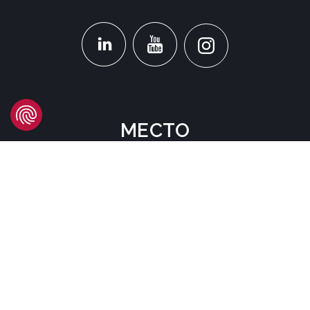
МЕСТО
Headquarters
Carrer d'Àvila, 45
08005 Barcelona - España
Tel:
(+34) 93 741 70 00
info@mtgcorp.com