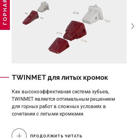
TWINMET для литых кромок
T
к
Как высокоэффективная система зубьев,
TWINMET является оптимальным решением
TW
для горных работ в сложных условиях в
те
сочетании с литыми кромками.
э
на
ус
ПРОДОЛЖИТЬ ЧИТАТЬ