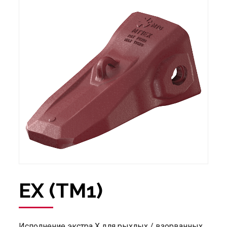
EX (TM1)
Исполнение экстра X для рыхлых / взорванных