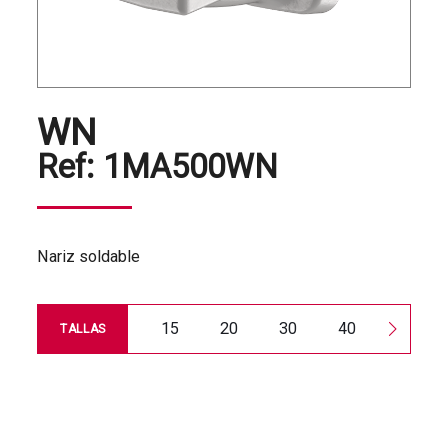
WN
Ref:
1MA500WN
Nariz soldable
15
20
30
40
50
TALLAS