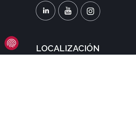
LOCALIZACIÓN
Headquarters
Carrer d'Àvila, 45
08005 Barcelona - España
Tel:
(+34) 93 741 70 00
info@mtgcorp.com
DÓNDE ESTAMOS