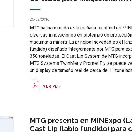
26/09/2016
MTG ha inaugurado esta mañana su stand en MIN
diversas innovaciones en sistemas de protecció
maquinaria minera. La principal novedad es el lan
fundido) diseñado íntegramente por MTG para ex
350 toneladas. El Cast Lip System de MTG incor
MTG Systems TwinMet y Promet T y se puede ver e
un display de tamaño real de cerca de 11 tonelad
VER PDF
MTG presenta en MINExpo (La
Cast Lip (labio fundido) para