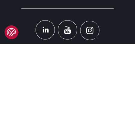
STANDORT
Headquarters
Carrer d'Àvila, 45
08005 Barcelona - España
Tel:
(+34) 93 741 70 00
info@mtgcorp.com