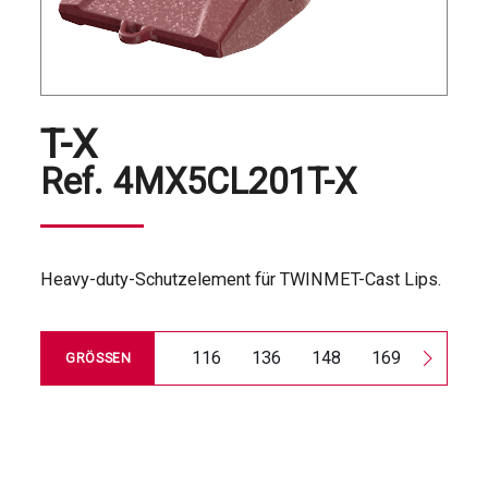
T-X
Ref.
4MX5CL201T-X
Heavy-duty-Schutzelement für TWINMET-Cast Lips.
116
136
148
169
185
GRÖSSEN