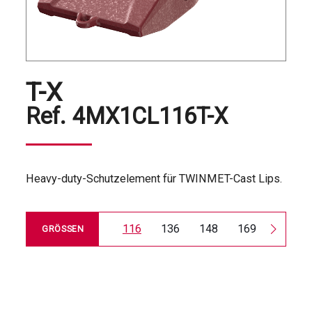
T-X
Ref.
4MX1CL116T-X
Heavy-duty-Schutzelement für TWINMET-Cast Lips.
116
136
148
169
185
GRÖSSEN