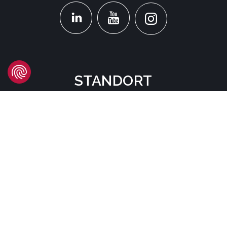
STANDORT
Headquarters
Carrer d'Àvila, 45
08005 Barcelona - España
Tel:
(+34) 93 741 70 00
info@mtgcorp.com
STANDORTE