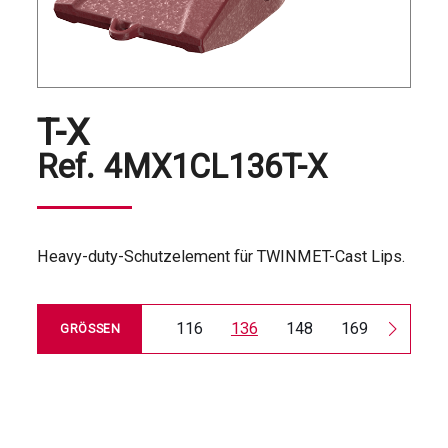
T-X
Ref.
4MX1CL136T-X
Heavy-duty-Schutzelement für TWINMET-Cast Lips.
116
136
148
169
185
GRÖSSEN