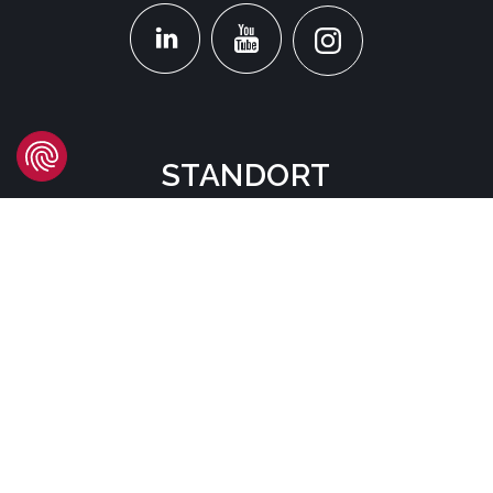
STANDORT
Headquarters
Carrer d'Àvila, 45
08005 Barcelona - España
Tel:
(+34) 93 741 70 00
info@mtgcorp.com
STANDORTE