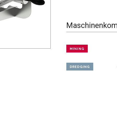
Maschinenkomp
MINING
DREDGING