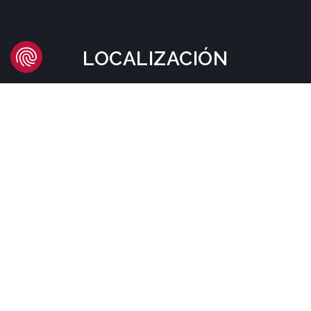
LOCALIZACIÓN
Headquarters
Carrer d'Àvila, 45
08005 Barcelona - España
Tel:
(+34) 93 741 70 00
info@mtgcorp.com
DÓNDE ESTAMOS