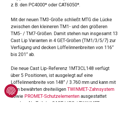
z. B. den PC4000* oder CAT6050*.
Mit der neuen TM3-Größe schließt MTG die Lücke
zwischen den kleineren TM1- und den größeren
TM5- / TM7-Größen. Damit stehen nun insgesamt 13
Cast Lip Varianten in 4 GET-Größen (TM1/3/5/7) zur
Verfügung und decken Löffelinnenbreiten von 116”
bis 201” ab.
Die neue Cast Lip-Referenz 1MT3CL148 verfügt
über 5 Positionen, ist ausgelegt auf eine
Löffelinnenbreite von 148” / 3.760 mm und kann mit
dem bewährten dreiteiligen
TWINMET-Zahnsystem
sowie
PROMET-Schutzelementen
ausgestattet
werden. Als Teil der CAST LIPS / TWINMET-
Produktfamilie bietet sie dieselben Vorteile wie alle
anderen Varianten: Höhere Produktivität, reduzierte
Betriebskosten, längere Standzeiten und kürzere