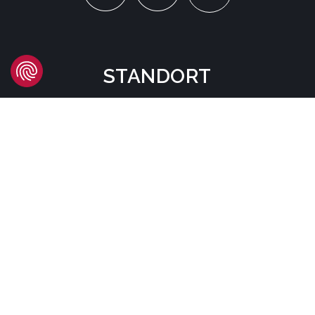
STANDORT
Headquarters
Carrer d'Àvila, 45
08005 Barcelona - España
Tel:
(+34) 93 741 70 00
info@mtgcorp.com
STANDORTE