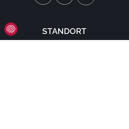
STANDORT
Headquarters
Carrer d'Àvila, 45
08005 Barcelona - España
Tel:
(+34) 93 741 70 00
info@mtgcorp.com
STANDORTE