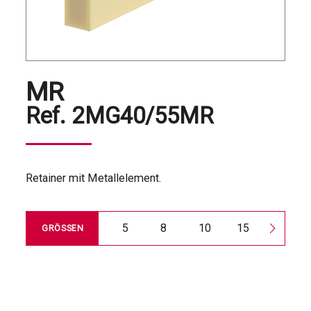
MR
Ref.
2MG40/55MR
Retainer mit Metallelement.
5
8
10
15
30
GRÖSSEN