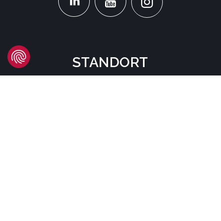
STANDORT
Headquarters
Carrer d'Àvila, 45
08005 Barcelona - España
Tel:
(+34) 93 741 70 00
info@mtgcorp.com
STANDORTE