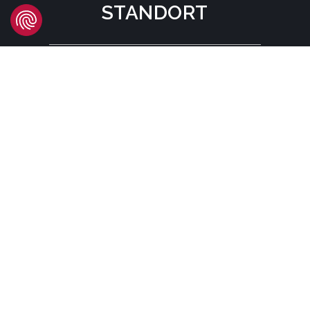
STANDORT
Headquarters
Carrer d'Àvila, 45
08005 Barcelona - España
Tel:
(+34) 93 741 70 00
info@mtgcorp.com
STANDORTE
© MTG SYSTEMS
RECHTLICHE HINWEISE
SITEMAP PAGE