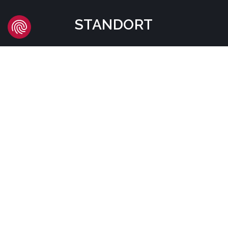
STANDORT
Headquarters
Carrer d'Àvila, 45
08005 Barcelona - España
Tel:
(+34) 93 741 70 00
info@mtgcorp.com
STANDORTE