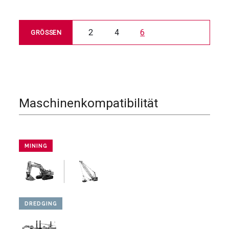
2
4
6
GRÖSSEN
Maschinenkompatibilität
MINING
DREDGING