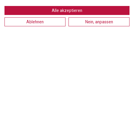
Alle akzeptieren
STANDORT
Ablehnen
Nein, anpassen
Headquarters
Carrer d'Àvila, 45
08005 Barcelona - España
Tel:
(+34) 93 741 70 00
info@mtgcorp.com
STANDORTE