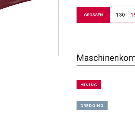
130
1
GRÖSSEN
Maschinenkomp
MINING
DREDGING