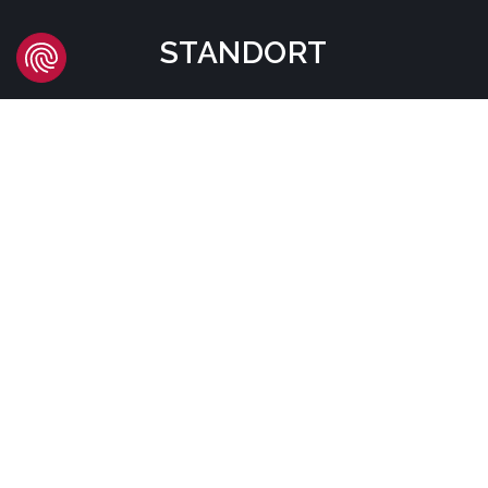
STANDORT
Headquarters
Carrer d'Àvila, 45
08005 Barcelona - España
Tel:
(+34) 93 741 70 00
info@mtgcorp.com
STANDORTE