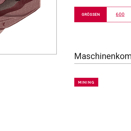
600
GRÖSSEN
Maschinenkomp
MINING