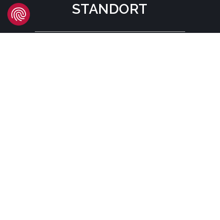
STANDORT
Headquarters
Carrer d'Àvila, 45
08005 Barcelona - España
Tel:
(+34) 93 741 70 00
info@mtgcorp.com
STANDORTE
© MTG SYSTEMS
RECHTLICHE HINWEISE
SITEMAP PAGE