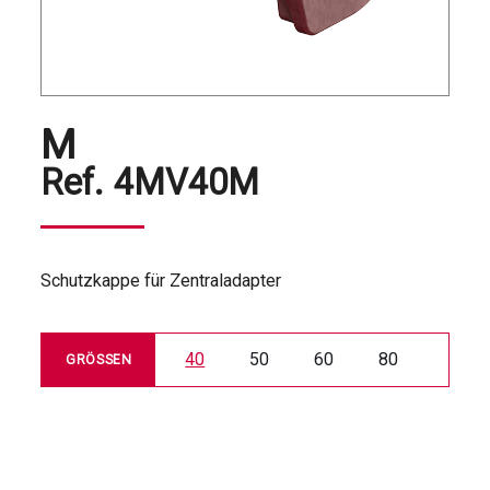
M
Ref.
4MV40M
Schutzkappe für Zentraladapter
40
50
60
80
GRÖSSEN