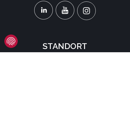
STANDORT
Headquarters
Carrer d'Àvila, 45
08005 Barcelona - España
Tel:
(+34) 93 741 70 00
info@mtgcorp.com
STANDORTE