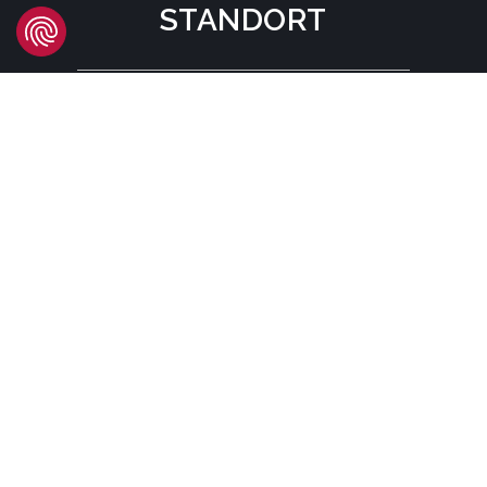
STANDORT
Headquarters
Carrer d'Àvila, 45
08005 Barcelona - España
Tel:
(+34) 93 741 70 00
info@mtgcorp.com
STANDORTE
© MTG SYSTEMS
RECHTLICHE HINWEISE
SITEMAP PAGE