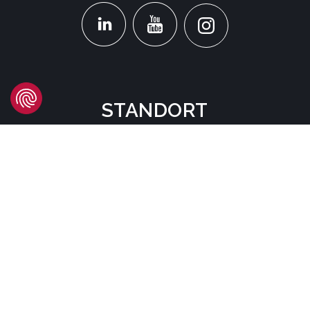
STANDORT
Headquarters
Carrer d'Àvila, 45
08005 Barcelona - España
Tel:
(+34) 93 741 70 00
info@mtgcorp.com
STANDORTE