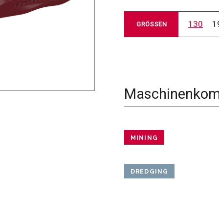
130
1
GRÖSSEN
Maschinenkomp
MINING
DREDGING