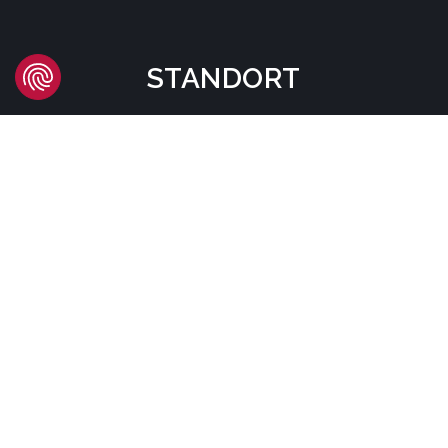
STANDORT
Headquarters
Carrer d'Àvila, 45
08005 Barcelona - España
Tel:
(+34) 93 741 70 00
info@mtgcorp.com
STANDORTE