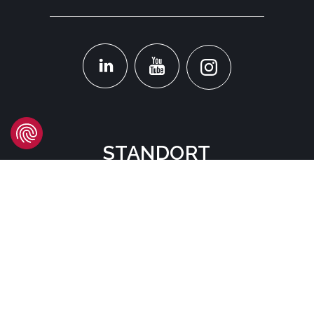
STANDORT
Headquarters
Carrer d'Àvila, 45
08005 Barcelona - España
Tel:
(+34) 93 741 70 00
info@mtgcorp.com