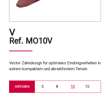
V
Ref.
MO10V
Vector-Zahndesign für optimales Eindringverhalten in
extrem kompaktem und abriebfestem Terrain.
5
8
10
15
GRÖSSEN