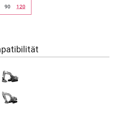
90
120
atibilität