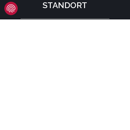
STANDORT
Headquarters
Carrer d'Àvila, 45
08005 Barcelona - España
Tel:
(+34) 93 741 70 00
info@mtgcorp.com
STANDORTE
© MTG SYSTEMS
RECHTLICHE HINWEISE
SITEMAP PAGE