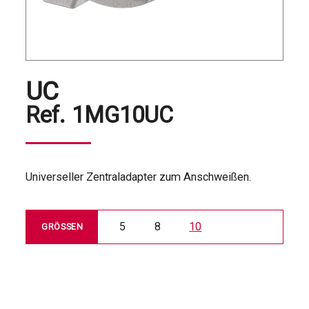
UC
Ref.
1MG10UC
Universeller Zentraladapter zum Anschweißen.
5
8
10
GRÖSSEN