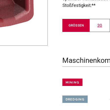
Stoßfestigkeit.**
30
GRÖSSEN
Maschinenkomp
MINING
DREDGING