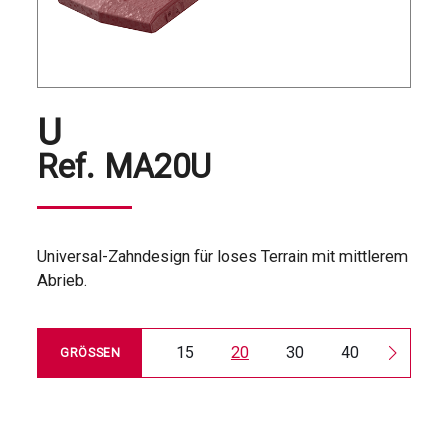
U
Ref.
MA20U
Universal-Zahndesign für loses Terrain mit mittlerem
Abrieb.
15
20
30
40
50
GRÖSSEN