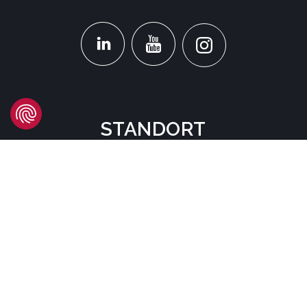
STANDORT
Headquarters
Carrer d'Àvila, 45
08005 Barcelona - España
Tel:
(+34) 93 741 70 00
info@mtgcorp.com