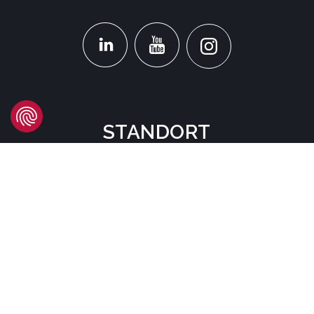
STANDORT
Headquarters
Carrer d'Àvila, 45
08005 Barcelona - España
Tel:
(+34) 93 741 70 00
info@mtgcorp.com