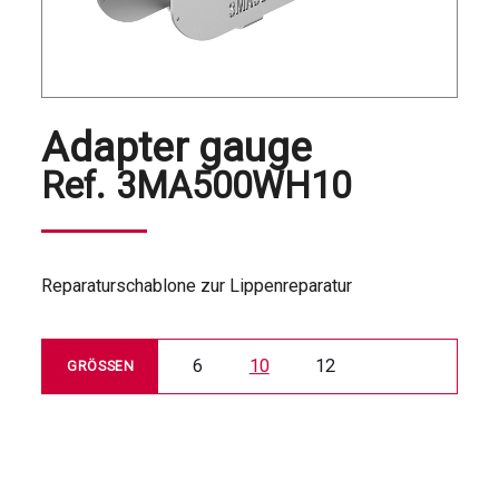
Adapter gauge
Ref.
3MA500WH10
Reparaturschablone zur Lippenreparatur
6
10
12
GRÖSSEN