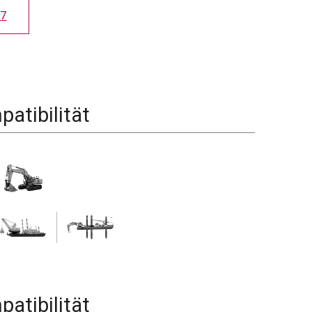
7
atibilität
atibilität