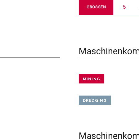
5
GRÖSSEN
Maschinenkomp
MINING
DREDGING
Maschinenkomp