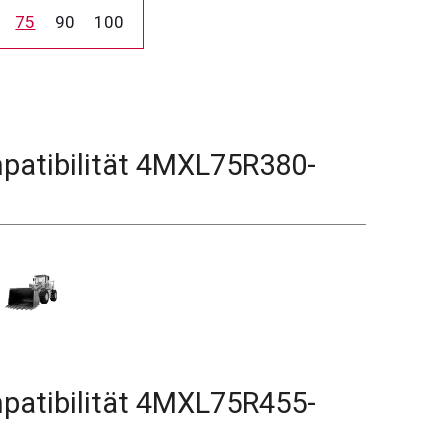
75
90
100
atibilität
4MXL75R380-
atibilität
4MXL75R455-