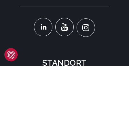
STANDORT
Headquarters
Carrer d'Àvila, 45
08005 Barcelona - España
Tel:
(+34) 93 741 70 00
info@mtgcorp.com