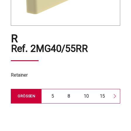
R
Ref.
2MG40/55RR
Retainer
5
8
10
15
20
GRÖSSEN