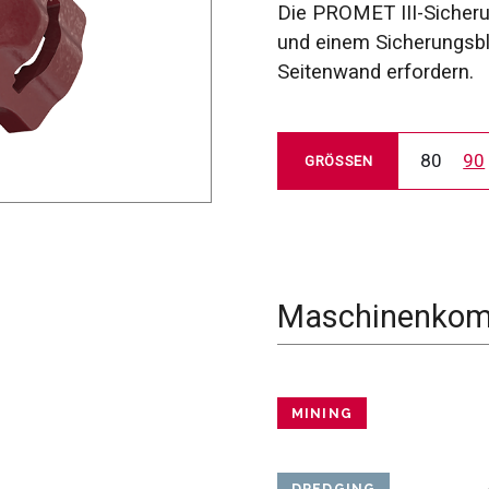
Die PROMET III-Sicheru
und einem Sicherungsblo
Seitenwand erfordern.
80
90
GRÖSSEN
Maschinenkomp
MINING
DREDGING