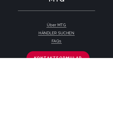
Über MTG
HÄNDLER SUCHEN
FAQs
KONTAKTFORMULAR
MTG SYSTEMS
RECHTLICHE HINWEISE
SITEMAP PAGE