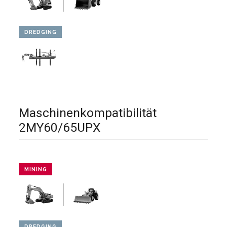
DREDGING
Maschinenkompatibilität
2MY60/65UPX
MINING
DREDGING