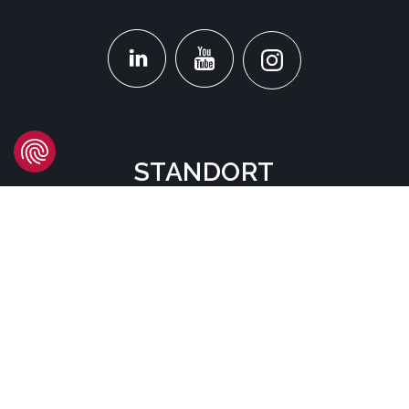
STANDORT
Headquarters
Carrer d'Àvila, 45
08005 Barcelona - España
Tel:
(+34) 93 741 70 00
info@mtgcorp.com