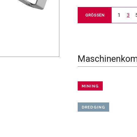
1
3
GRÖSSEN
Maschinenkomp
MINING
DREDGING