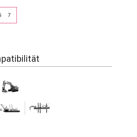
5
7
atibilität