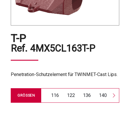
T-P
Ref.
4MX5CL163T-P
Penetration-Schutzelement für TWINMET-Cast Lips.
116
122
136
140
144
GRÖSSEN