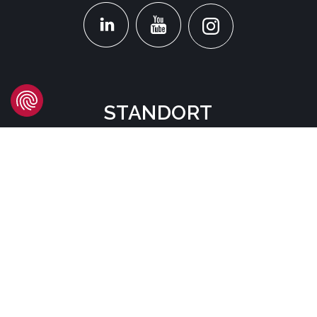
STANDORT
Headquarters
Carrer d'Àvila, 45
08005 Barcelona - España
Tel:
(+34) 93 741 70 00
info@mtgcorp.com
STANDORTE