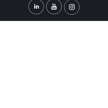
STANDORT
Headquarters
Carrer d'Àvila, 45
08005 Barcelona - España
Tel:
(+34) 93 741 70 00
info@mtgcorp.com
STANDORTE