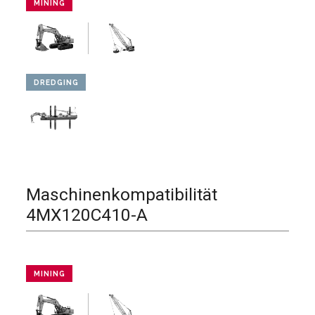
MINING
DREDGING
Maschinenkompatibilität
4MX120C410-A
MINING