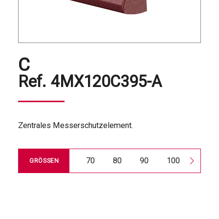
C
Ref.
4MX120C395-A
Zentrales Messerschutzelement.
70
80
90
100
120
GRÖSSEN