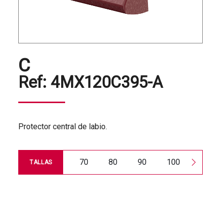
C
Ref:
4MX120C395-A
Protector central de labio.
70
80
90
100
120
TALLAS