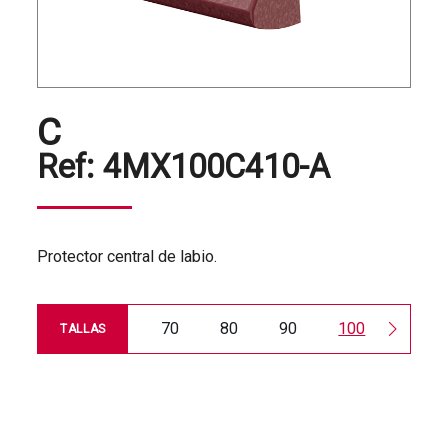
C
Ref:
4MX100C410-A
Protector central de labio.
70
80
90
100
120
TALLAS