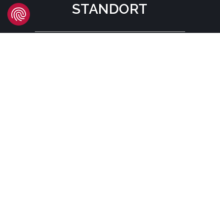
STANDORT
Headquarters
Carrer d'Àvila, 45
08005 Barcelona - España
Tel:
(+34) 93 741 70 00
info@mtgcorp.com
STANDORTE
© MTG SYSTEMS
RECHTLICHE HINWEISE
SITEMAP PAGE